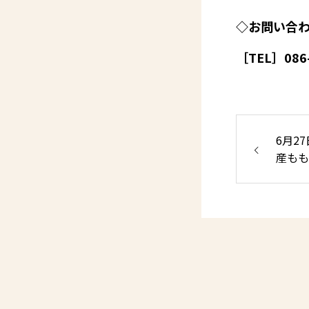
◇お問い合
［TEL］086-
6月2
産もも