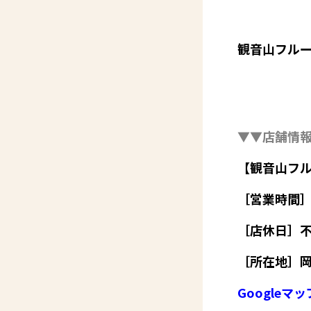
観音山フルー
▼▼店舗情
【観音山フル
［営業時間］
［店休日］
［所在地］岡
Googleマ