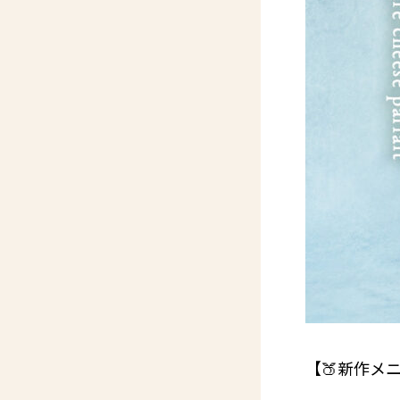
【🍑新作メ