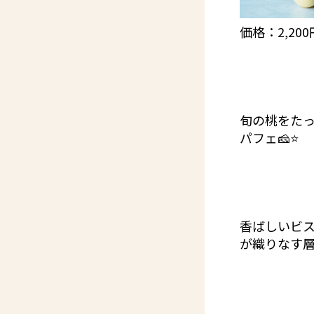
価格：2,20
旬の桃をた
パフェ🧀⭐️
香ばしいビ
が織りなす層