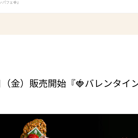
ンパフェ🍓』
1日（金）販売開始『🍓バレンタイ