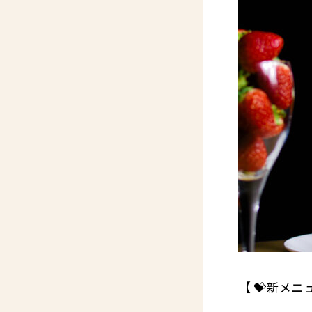
【 💝新メニ