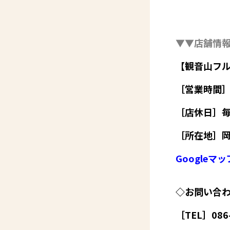
▼▼店舗情
【観音山フル
［営業時間］
［店休日］毎
［所在地］岡
Googleマ
◇お問い合
［TEL］086-