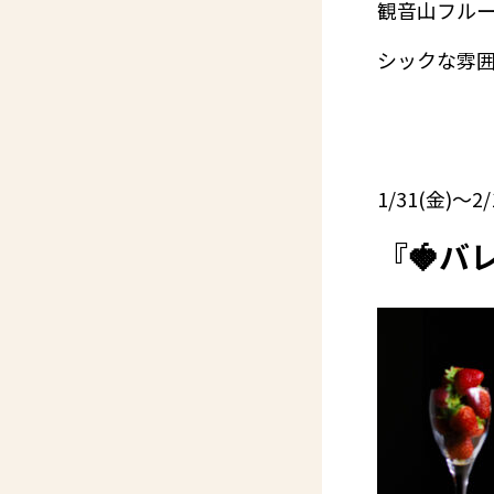
観音山フルー
シックな雰
1/31(金)～2
『🍓バ