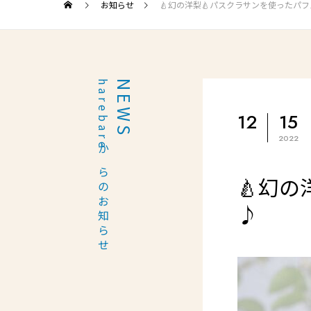
お知らせ
🍐幻の洋梨🍐パスクラサンを使ったパ
harebareからのお知らせ
NEWS
12
15
2022
🍐幻
♪