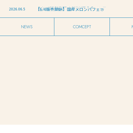
2026.03.27
【たいせつなおしらせ】店名変更について
2026.06.11
【6/12販売開始】岡山県産ももパフェ
2026.06.5
【6/4販売開始】国産メロンパフェ🍈
2026.05.29
【6/1販売開始】和歌山県産レモンパフェ🍋
2026.04.11
harebareグランドオープンのお知らせ
2026.03.27
【たいせつなおしらせ】店名変更について
2026.06.11
【6/12販売開始】岡山県産ももパフェ
NEWS
COMCEPT
お知らせ
こだわり
メ