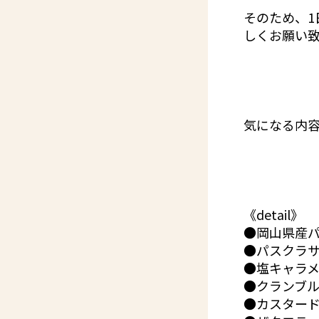
そのため、
しくお願い
気になる内
《detail》
●岡山県産
●パスクラ
●塩キャラ
●クランブ
●カスター