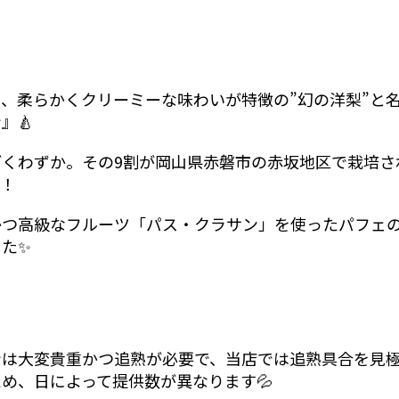
、柔らかくクリーミーな味わいが特徴の”幻の洋梨”と
』🍐
ごくわずか。その9割が岡山県赤磐市の赤坂地区で栽培さ
す！
かつ高級なフルーツ「パス・クラサン」を使ったパフェ
た✨
ンは大変貴重かつ追熟が必要で、当店では追熟具合を見
め、日によって提供数が異なります💦