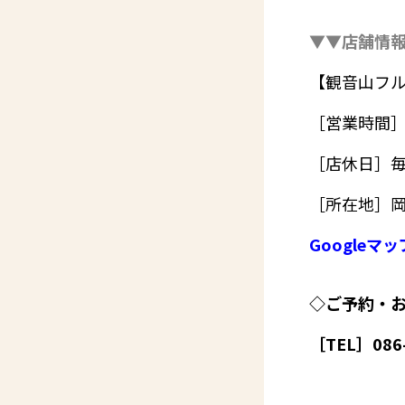
▼▼店舗情
【観音山フル
［営業時間］1
［店休日］毎
［所在地］岡
Googleマ
◇ご予約・
［TEL］086-